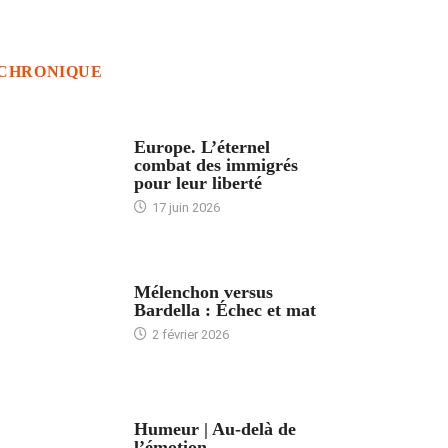
CHRONIQUE
ACCUEIL
Europe. L’éternel
combat des immigrés
pour leur liberté
17 juin 2026
ACCUEIL
Mélenchon versus
Bardella : Échec et mat
2 février 2026
ACCUEIL
Humeur | Au-delà de
l’émotion