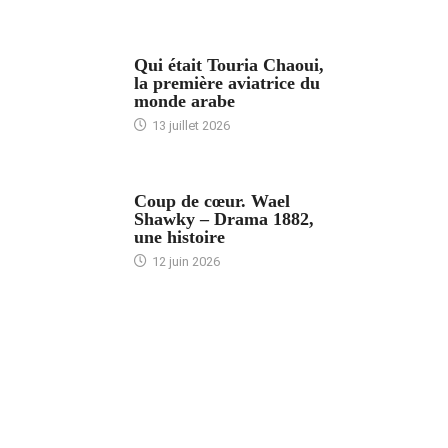
ARTICLES CULTURE
Qui était Touria Chaoui,
la première aviatrice du
monde arabe
13 juillet 2026
ACCUEIL
Coup de cœur. Wael
Shawky – Drama 1882,
une histoire
12 juin 2026