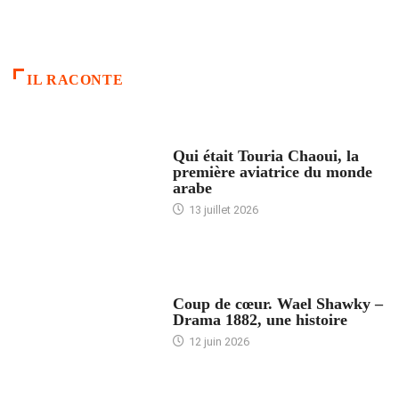
IL RACONTE
ARTICLES CULTURE
Qui était Touria Chaoui, la
première aviatrice du monde
arabe
13 juillet 2026
ACCUEIL
Coup de cœur. Wael Shawky –
Drama 1882, une histoire
12 juin 2026