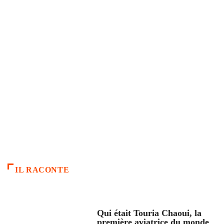
IL RACONTE
ARTICLES CULTURE
Qui était Touria Chaoui, la
première aviatrice du monde