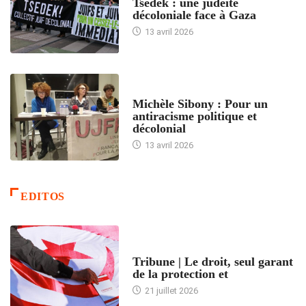
Tsedek : une judéité
décoloniale face à Gaza
13 avril 2026
FEMMES
Michèle Sibony : Pour un
antiracisme politique et
décolonial
13 avril 2026
EDITOS
ACCUEIL
Tribune | Le droit, seul garant
de la protection et
21 juillet 2026