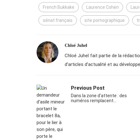
French Bukkake
Laurence Cohen
Laur
sénat français
site pornographique
t
Chloé Juhel
Chloé Juhel fait partie de la rédactio
d’articles d’actualité et au dévelo
Previous Post
Dans la zone d’attente : des
numéros remplacent…