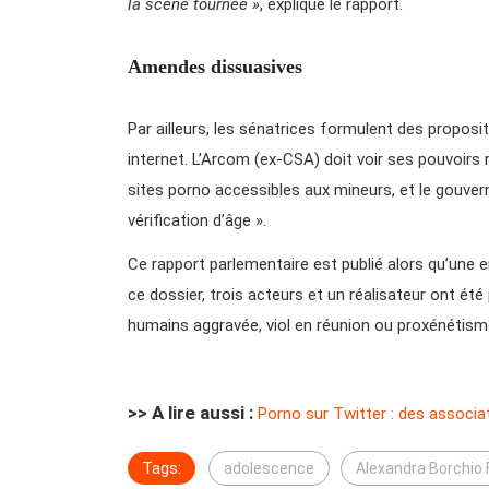
la scène tournée »
, explique le rapport.
Amendes dissuasives
Par ailleurs, les sénatrices formulent des propos
internet. L’Arcom (ex-CSA) doit voir ses pouvoir
sites porno accessibles aux mineurs, et le gouve
vérification d’âge ».
Ce rapport parlementaire est publié alors qu’une e
ce dossier, trois acteurs et un réalisateur ont été
humains aggravée, viol en réunion ou proxénétism
>> A lire aussi :
Porno sur Twitter : des associa
Tags:
adolescence
Alexandra Borchio