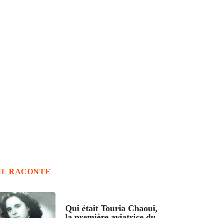
IL RACONTE
ARTICLES CULTURE
Qui était Touria Chaoui,
la première aviatrice du