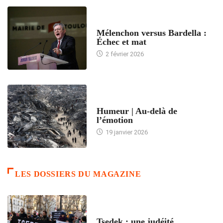
ACCUEIL
Mélenchon versus Bardella :
Échec et mat
2 février 2026
ACCUEIL
Humeur | Au-delà de
l’émotion
19 janvier 2026
LES DOSSIERS DU MAGAZINE
FRANCE
Tsedek : une judéité