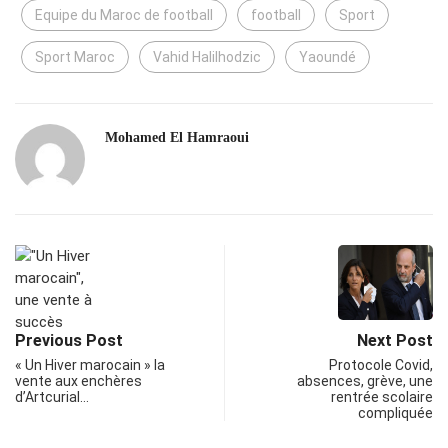
Equipe du Maroc de football
football
Sport
Sport Maroc
Vahid Halilhodzic
Yaoundé
Mohamed El Hamraoui
Previous Post
Next Post
« Un Hiver marocain » la
Protocole Covid,
vente aux enchères
absences, grève, une
d’Artcurial…
rentrée scolaire
compliquée