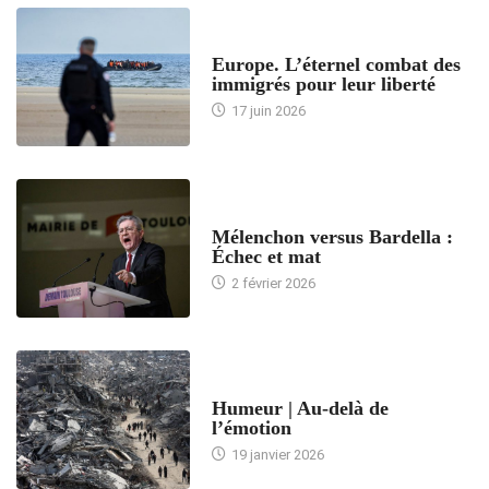
ACCUEIL
Europe. L’éternel combat des
immigrés pour leur liberté
17 juin 2026
ACCUEIL
Mélenchon versus Bardella :
Échec et mat
2 février 2026
ACCUEIL
Humeur | Au-delà de
l’émotion
19 janvier 2026