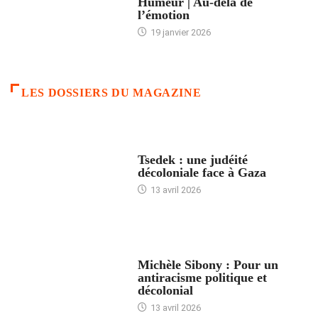
Humeur | Au-delà de
l’émotion
19 janvier 2026
LES DOSSIERS DU MAGAZINE
FRANCE
Tsedek : une judéité
décoloniale face à Gaza
13 avril 2026
FEMMES
Michèle Sibony : Pour un
antiracisme politique et
décolonial
13 avril 2026