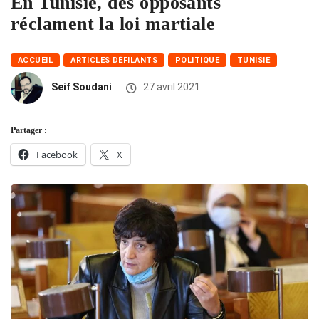
En Tunisie, des opposants
réclament la loi martiale
ACCUEIL
ARTICLES DÉFILANTS
POLITIQUE
TUNISIE
Seif Soudani
27 avril 2021
Partager :
Facebook
X