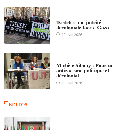
FRANCE
Tsedek : une judéité
décoloniale face à Gaza
13 avril 2026
FEMMES
Michèle Sibony : Pour un
antiracisme politique et
décolonial
13 avril 2026
EDITOS
ACCUEIL