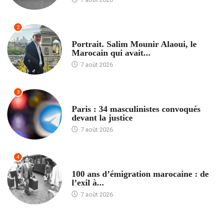
2
ACCUEIL
Portrait. Salim Mounir Alaoui, le
Marocain qui avait...
7 août 2026
3
ACCUEIL
Paris : 34 masculinistes convoqués
devant la justice
7 août 2026
4
ACCUEIL
100 ans d’émigration marocaine : de
l’exil à...
7 août 2026