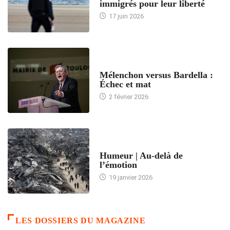
immigrés pour leur liberté
17 juin 2026
ACCUEIL
Mélenchon versus Bardella :
Échec et mat
2 février 2026
ACCUEIL
Humeur | Au-delà de
l’émotion
19 janvier 2026
LES DOSSIERS DU MAGAZINE