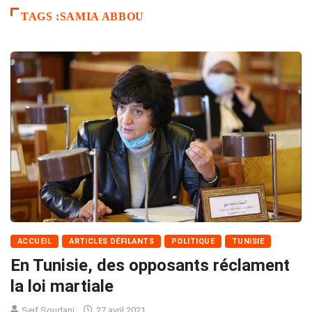
TAGS :SAMIA ABBOU
ACCUEIL
ARTICLES DÉFILANTS
POLITIQUE
TUNISIE
En Tunisie, des opposants réclament
la loi martiale
Seif Soudani
27 avril 2021