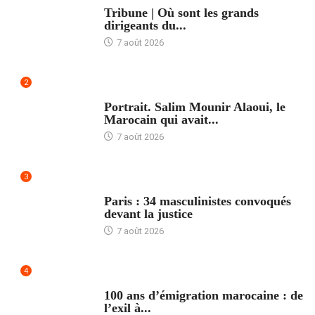
Tribune | Où sont les grands
dirigeants du...
7 août 2026
2
ACCUEIL
Portrait. Salim Mounir Alaoui, le
Marocain qui avait...
7 août 2026
3
ACCUEIL
Paris : 34 masculinistes convoqués
devant la justice
7 août 2026
4
ACCUEIL
100 ans d’émigration marocaine : de
l’exil à...