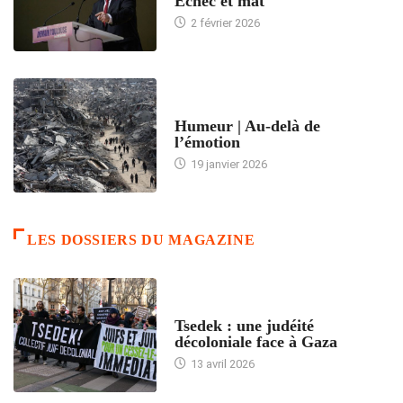
Échec et mat
2 février 2026
ACCUEIL
Humeur | Au-delà de
l’émotion
19 janvier 2026
LES DOSSIERS DU MAGAZINE
FRANCE
Tsedek : une judéité
décoloniale face à Gaza
13 avril 2026