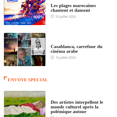
ACCUEIL
Les plages marocaines
chantent et dansent
20 juillet 2026
ACCUEIL
Casablanca, carrefour du
cinéma arabe
16 juillet 2026
ENVOYE SPECIAL
ACCUEIL
Des artistes interpellent le
monde culturel après la
polémique autour