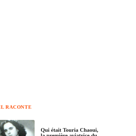
IL RACONTE
ARTICLES CULTURE
Qui était Touria Chaoui,
la première aviatrice du