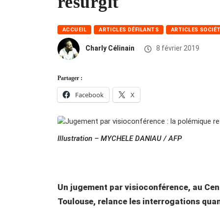
resurgit
ACCUEIL
ARTICLES DÉFILANTS
ARTICLES SOCIÉ
Charly Célinain
8 février 2019
Partager :
Facebook
X
Illustration – MYCHELE DANIAU / AFP
Un jugement par visioconférence, au Cent
Toulouse, relance les interrogations quan