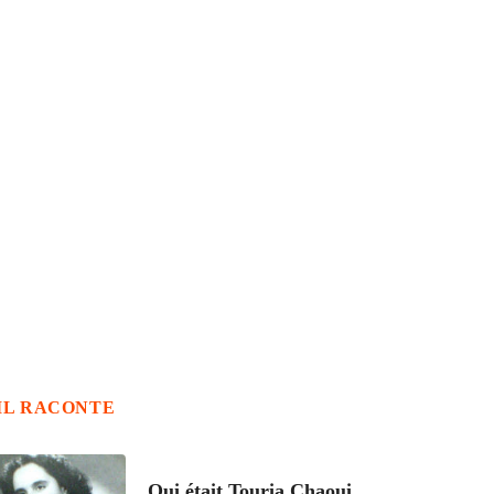
IL RACONTE
ARTICLES CULTURE
Qui était Touria Chaoui,