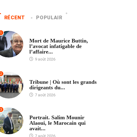
RÉCENT
POPULAIR
1
ACCUEIL
Mort de Maurice Buttin,
l’avocat infatigable de
l’affaire...
9 août 2026
2
ACCUEIL
Tribune | Où sont les grands
dirigeants du...
7 août 2026
3
ACCUEIL
Portrait. Salim Mounir
Alaoui, le Marocain qui
avait...
7 août 2026