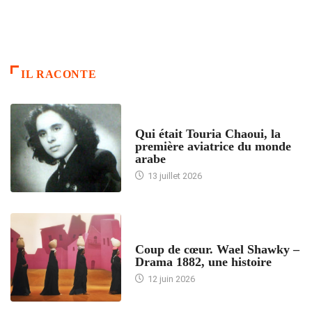
IL RACONTE
ARTICLES CULTURE
Qui était Touria Chaoui, la
première aviatrice du monde
arabe
13 juillet 2026
ACCUEIL
Coup de cœur. Wael Shawky –
Drama 1882, une histoire
12 juin 2026