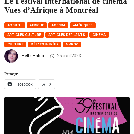
Le Festival international de cinéma
Vues d’Afrique à Montréal
ACCUEIL
AFRIQUE
AGENDA
AMÉRIQUES
ARTICLES CULTURE
ARTICLES DÉFILANTS
CINÉMA
CULTURE
DÉBATS & IDÉES
MAROC
Hella Habib
26 avril 2023
Partager :
Facebook
X