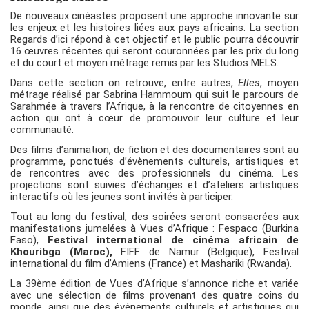
De nouveaux cinéastes proposent une approche innovante sur
les enjeux et les histoires liées aux pays africains. La section
Regards d’ici répond à cet objectif et le public pourra découvrir
16 œuvres récentes qui seront couronnées par les prix du long
et du court et moyen métrage remis par les Studios MELS.
Dans cette section on retrouve, entre autres,
Elles
, moyen
métrage réalisé par Sabrina Hammoum qui suit le parcours de
Sarahmée à travers l’Afrique, à la rencontre de citoyennes en
action qui ont à cœur de promouvoir leur culture et leur
communauté.
Des films d’animation, de fiction et des documentaires sont au
programme, ponctués d’évènements culturels, artistiques et
de rencontres avec des professionnels du cinéma. Les
projections sont suivies d’échanges et d’ateliers artistiques
interactifs où les jeunes sont invités à participer.
Tout au long du festival, des soirées seront consacrées aux
manifestations jumelées à Vues d’Afrique : Fespaco (Burkina
Faso),
Festival international de cinéma africain de
Khouribga (Maroc),
FIFF de Namur (Belgique), Festival
international du film d’Amiens (France) et Mashariki (Rwanda).
La 39ème édition de Vues d’Afrique s’annonce riche et variée
avec une sélection de films provenant des quatre coins du
monde, ainsi que des événements culturels et artistiques qui