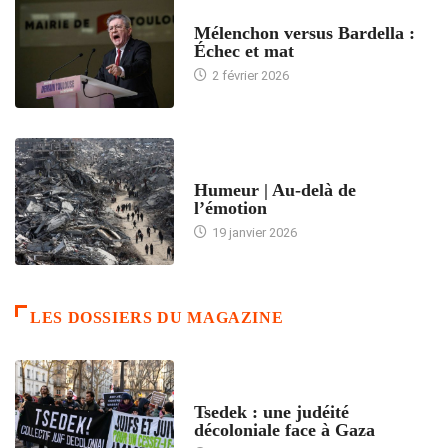
ACCUEIL
Mélenchon versus Bardella :
Échec et mat
2 février 2026
ACCUEIL
Humeur | Au-delà de
l’émotion
19 janvier 2026
LES DOSSIERS DU MAGAZINE
FRANCE
Tsedek : une judéité
décoloniale face à Gaza