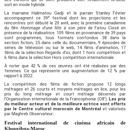
soit en mode hybride.
La marraine Halimatou Gadji et le parrain Stanley Février
e
accompagnent ce 39
festival dont les projections et les
rencontres ont débuté le 20 avril, avec la première canadienne
du film
Hommage d’une fille à son père
de Fatou Cissé en
présence de la réalisatrice. 109 films en provenance de 39 pays
sont programmés, tous formats confondus. 38 dans la
section fiction, 25 dans celle du documentaire, 9 épisodes de
séries de télévision ou sur le web, 14 films d’animation, 17
films de la sélection Regards d’ici, dont 1 hors compétition et
6 films dans la sélection Hors compétition internationale.
À noter que 42 % de ces œuvres ont été réalisées par des
femmes. Ce qui représente une augmentation de 12 % par
rapport à 2022.
La compétition des films de fiction propose 12 longs
métrages et 26 courts et moyens métrages en lice, pour les
prix du long métrage et court métrage décernés par
l’Organisation internationale de la Francophonie (OIF).
Les prix
du meilleur acteur et de la meilleure actrice sont offerts
par le Centre culturel marocain de Montréal
et valorisés
par Maghreb Observateur
.
Festival international de cinéma africain de
Khouribga-Maroc