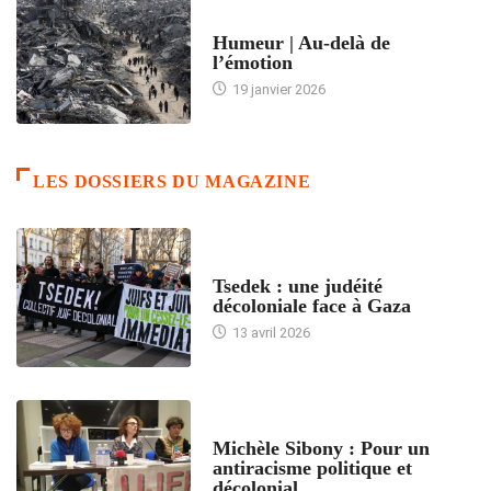
ACCUEIL
Humeur | Au-delà de
l’émotion
19 janvier 2026
LES DOSSIERS DU MAGAZINE
FRANCE
Tsedek : une judéité
décoloniale face à Gaza
13 avril 2026
FEMMES
Michèle Sibony : Pour un
antiracisme politique et
décolonial