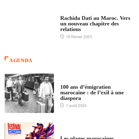
24 HEURES AVEC
Rachida Dati au Maroc. Vers
un nouveau chapitre des
relations
19 février 2025
AGENDA
ACCUEIL
100 ans d’émigration
marocaine : de l’exil à une
diaspora
7 août 2026
ACCUEIL
Les plages marocaines