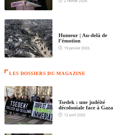
2 février 2026
ACCUEIL
Humeur | Au-delà de
l’émotion
19 janvier 2026
LES DOSSIERS DU MAGAZINE
FRANCE
Tsedek : une judéité
décoloniale face à Gaza
13 avril 2026