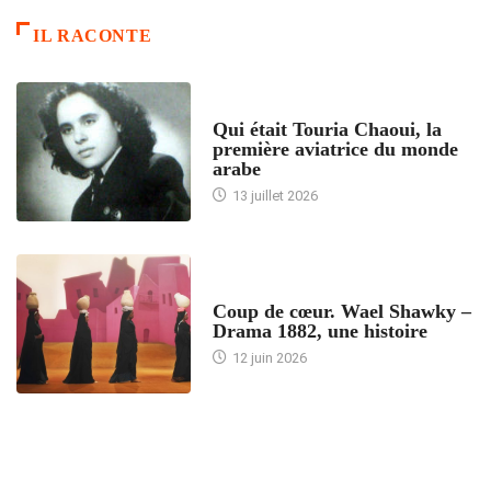
IL RACONTE
ARTICLES CULTURE
Qui était Touria Chaoui, la
première aviatrice du monde
arabe
13 juillet 2026
ACCUEIL
Coup de cœur. Wael Shawky –
Drama 1882, une histoire
12 juin 2026