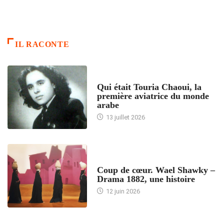
IL RACONTE
ARTICLES CULTURE
Qui était Touria Chaoui, la
première aviatrice du monde
arabe
13 juillet 2026
ACCUEIL
Coup de cœur. Wael Shawky –
Drama 1882, une histoire
12 juin 2026