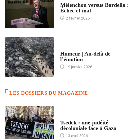
Mélenchon versus Bardella :
Échec et mat
2 février 2026
ACCUEIL
Humeur | Au-delà de
l’émotion
19 janvier 2026
LES DOSSIERS DU MAGAZINE
FRANCE
Tsedek : une judéité
décoloniale face à Gaza
13 avril 2026