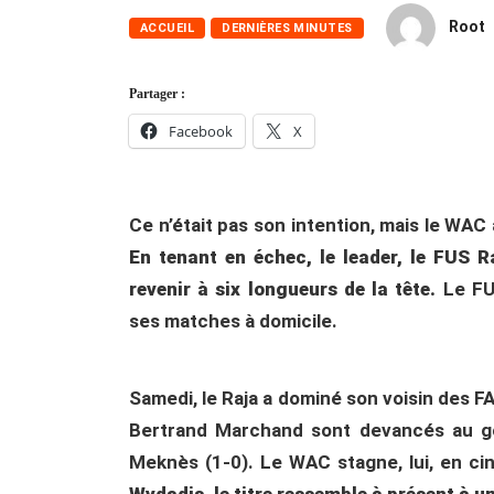
Root
ACCUEIL
DERNIÈRES MINUTES
Partager :
Facebook
X
Ce n’était pas son intention, mais le WAC
En tenant en échec, le leader, le FUS 
revenir à six longueurs de la tête.
Le FUS
ses matches à domicile.
Samedi, le Raja a dominé son voisin des 
Bertrand Marchand sont devancés au go
Meknès (1-0). Le WAC stagne, lui, en ci
Wydadis, le titre ressemble à présent à u