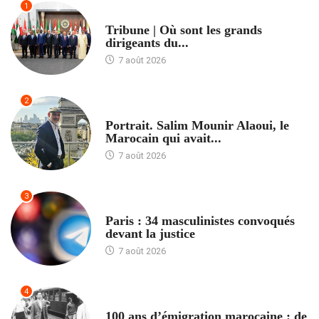
1
ACCUEIL
Tribune | Où sont les grands
dirigeants du...
7 août 2026
2
ACCUEIL
Portrait. Salim Mounir Alaoui, le
Marocain qui avait...
7 août 2026
3
ACCUEIL
Paris : 34 masculinistes convoqués
devant la justice
7 août 2026
4
ACCUEIL
100 ans d’émigration marocaine : de