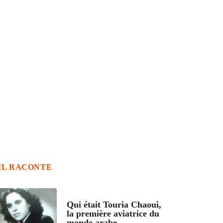
IL RACONTE
ARTICLES CULTURE
Qui était Touria Chaoui,
la première aviatrice du
monde arabe