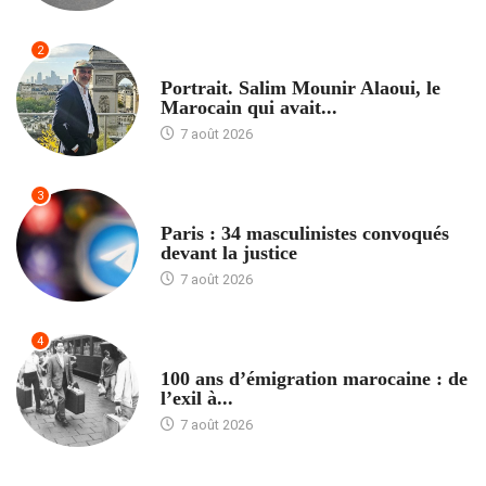
2
ACCUEIL
Portrait. Salim Mounir Alaoui, le
Marocain qui avait...
7 août 2026
3
ACCUEIL
Paris : 34 masculinistes convoqués
devant la justice
7 août 2026
4
ACCUEIL
100 ans d’émigration marocaine : de
l’exil à...
7 août 2026