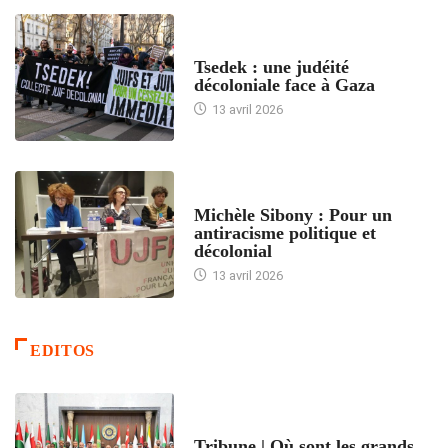
FRANCE
Tsedek : une judéité
décoloniale face à Gaza
13 avril 2026
FEMMES
Michèle Sibony : Pour un
antiracisme politique et
décolonial
13 avril 2026
EDITOS
ACCUEIL
Tribune | Où sont les grands