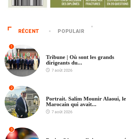
RÉCENT
POPULAIR
1
ACCUEIL
Tribune | Où sont les grands
dirigeants du...
7 août 2026
2
ACCUEIL
Portrait. Salim Mounir Alaoui, le
Marocain qui avait...
7 août 2026
3
ACCUEIL