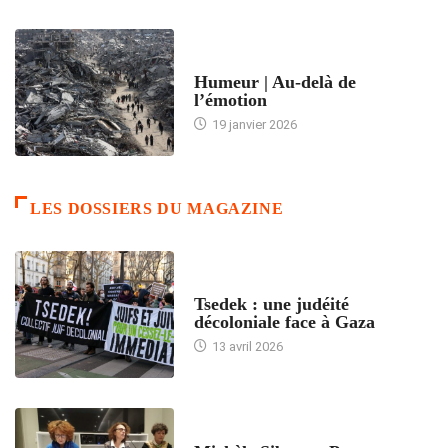
ACCUEIL
Humeur | Au-delà de
l’émotion
19 janvier 2026
LES DOSSIERS DU MAGAZINE
FRANCE
Tsedek : une judéité
décoloniale face à Gaza
13 avril 2026
FEMMES