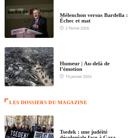
ACCUEIL
Mélenchon versus Bardella :
Échec et mat
2 février 2026
ACCUEIL
Humeur | Au-delà de
l’émotion
19 janvier 2026
LES DOSSIERS DU MAGAZINE
FRANCE
Tsedek : une judéité
décoloniale face à Gaza