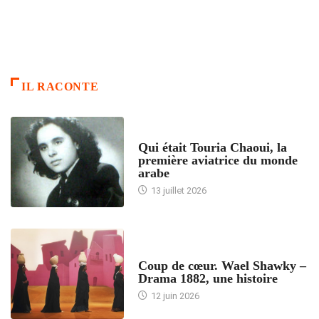
IL RACONTE
ARTICLES CULTURE
Qui était Touria Chaoui, la
première aviatrice du monde
arabe
13 juillet 2026
ACCUEIL
Coup de cœur. Wael Shawky –
Drama 1882, une histoire
12 juin 2026