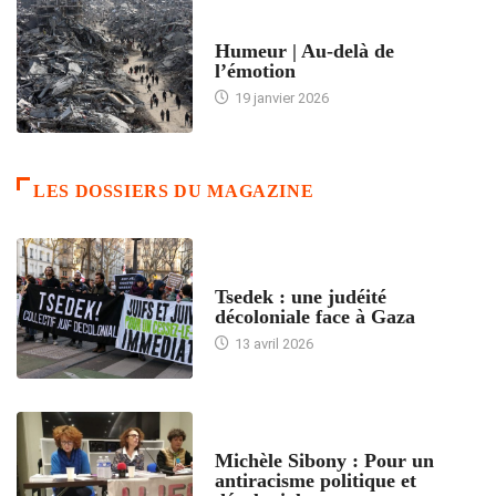
ACCUEIL
Humeur | Au-delà de
l’émotion
19 janvier 2026
LES DOSSIERS DU MAGAZINE
FRANCE
Tsedek : une judéité
décoloniale face à Gaza
13 avril 2026
FEMMES
Michèle Sibony : Pour un
antiracisme politique et