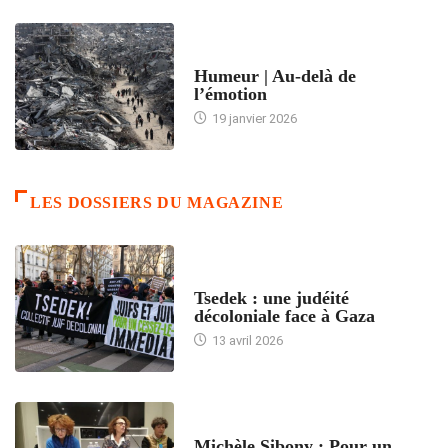
ACCUEIL
Humeur | Au-delà de
l’émotion
19 janvier 2026
LES DOSSIERS DU MAGAZINE
FRANCE
Tsedek : une judéité
décoloniale face à Gaza
13 avril 2026
FEMMES
Michèle Sibony : Pour un