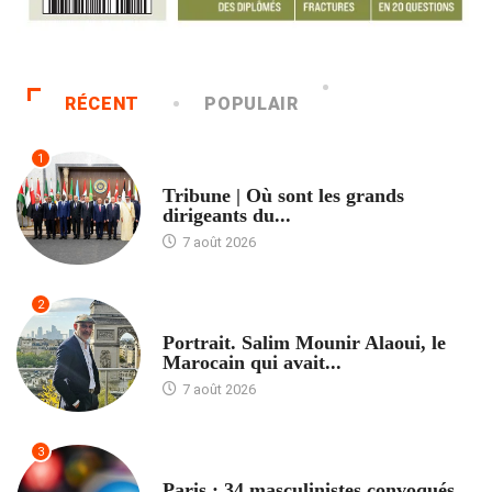
RÉCENT
POPULAIR
1
ACCUEIL
Tribune | Où sont les grands
dirigeants du...
7 août 2026
2
ACCUEIL
Portrait. Salim Mounir Alaoui, le
Marocain qui avait...
7 août 2026
3
ACCUEIL
Paris : 34 masculinistes convoqués