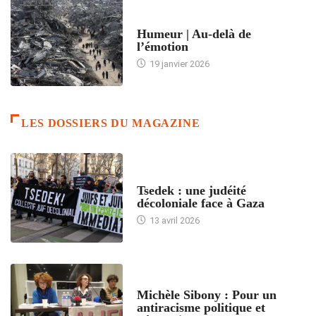
ACCUEIL
Humeur | Au-delà de
l’émotion
19 janvier 2026
LES DOSSIERS DU MAGAZINE
FRANCE
Tsedek : une judéité
décoloniale face à Gaza
13 avril 2026
FEMMES
Michèle Sibony : Pour un
antiracisme politique et