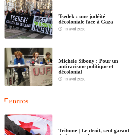
FRANCE
Tsedek : une judéité
décoloniale face à Gaza
13 avril 2026
FEMMES
Michèle Sibony : Pour un
antiracisme politique et
décolonial
13 avril 2026
EDITOS
ACCUEIL
Tribune | Le droit, seul garant