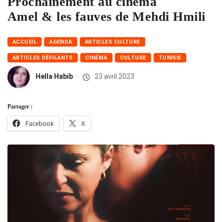
Prochainement au cinéma
Amel & les fauves de Mehdi Hmili
ACCUEIL
AGENDA
ARTICLES CULTURE
ARTICLES DÉFILANTS
CINÉMA
CULTURE
TUNISIE
Hella Habib
23 avril 2023
Partager :
Facebook
X