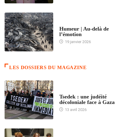
ACCUEIL
Humeur | Au-delà de
l’émotion
19 janvier 2026
LES DOSSIERS DU MAGAZINE
FRANCE
Tsedek : une judéité
décoloniale face à Gaza
13 avril 2026
FEMMES