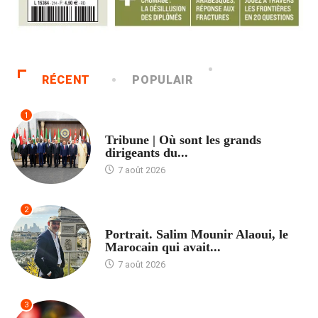
RÉCENT
POPULAIR
1
ACCUEIL
Tribune | Où sont les grands
dirigeants du...
7 août 2026
2
ACCUEIL
Portrait. Salim Mounir Alaoui, le
Marocain qui avait...
7 août 2026
3
ACCUEIL