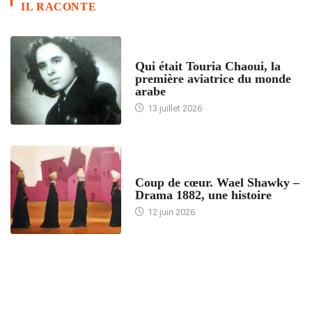
IL RACONTE
ARTICLES CULTURE
Qui était Touria Chaoui, la
première aviatrice du monde
arabe
13 juillet 2026
ACCUEIL
Coup de cœur. Wael Shawky –
Drama 1882, une histoire
12 juin 2026