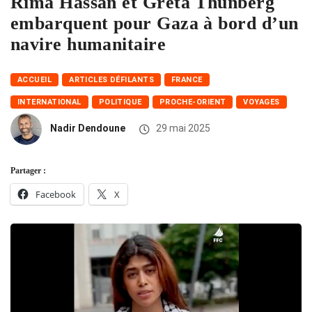
Rima Hassan et Greta Thunberg
embarquent pour Gaza à bord d’un
navire humanitaire
ACCUEIL
ARTICLES DÉFILANTS
FRANCE
INTERNATIONAL
POLITIQUE
PROCHE-ORIENT
VOYAGES
Nadir Dendoune
29 mai 2025
Partager :
Facebook
X