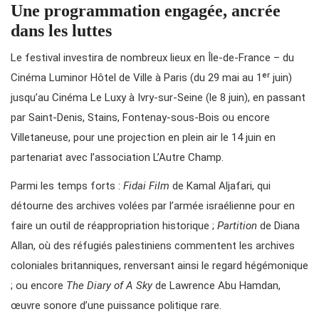
Une programmation engagée, ancrée
dans les luttes
Le festival investira de nombreux lieux en Île-de-France – du
Cinéma Luminor Hôtel de Ville à Paris (du 29 mai au 1ᵉʳ juin)
jusqu’au Cinéma Le Luxy à Ivry-sur-Seine (le 8 juin), en passant
par Saint-Denis, Stains, Fontenay-sous-Bois ou encore
Villetaneuse, pour une projection en plein air le 14 juin en
partenariat avec l’association L’Autre Champ.
Parmi les temps forts :
Fidai Film
de Kamal Aljafari, qui
détourne des archives volées par l’armée israélienne pour en
faire un outil de réappropriation historique ;
Partition
de Diana
Allan, où des réfugiés palestiniens commentent les archives
coloniales britanniques, renversant ainsi le regard hégémonique
; ou encore
The Diary of A Sky
de Lawrence Abu Hamdan,
œuvre sonore d’une puissance politique rare.