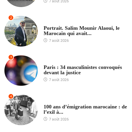
7 août 2026
2
ACCUEIL
Portrait. Salim Mounir Alaoui, le
Marocain qui avait...
7 août 2026
3
ACCUEIL
Paris : 34 masculinistes convoqués
devant la justice
7 août 2026
4
ACCUEIL
100 ans d’émigration marocaine : de
l’exil à...
7 août 2026