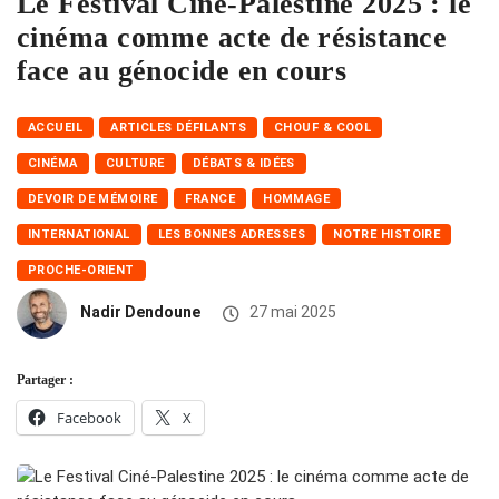
Le Festival Ciné-Palestine 2025 : le
cinéma comme acte de résistance
face au génocide en cours
ACCUEIL
ARTICLES DÉFILANTS
CHOUF & COOL
CINÉMA
CULTURE
DÉBATS & IDÉES
DEVOIR DE MÉMOIRE
FRANCE
HOMMAGE
INTERNATIONAL
LES BONNES ADRESSES
NOTRE HISTOIRE
PROCHE-ORIENT
Nadir Dendoune
27 mai 2025
Partager :
Facebook
X