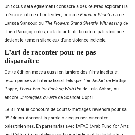
Un focus sera également consacré à des œuvres explorant la
mémoire intime et collective, comme
Familiar Phantoms
de
Larissa Sansour, ou
The Flowers Stand Silently, Witnessing
de
Theo Panagopoulos, où la beauté de la nature palestinienne
devient le témoin silencieux d’une violence indicible.
L’art de raconter pour ne pas
disparaître
Cette édition mettra aussi en lumière des films inédits et
récompensés à l’international, tels que
The Jacket
de Mathijs
Poppe,
Thank You for Banking With Us!
de Laila Abbas, ou
encore
Chroniques d’Haïfa
de Scandar Copti.
Le 31 mai, le concours de courts-métrages reviendra pour sa
9ᵉ édition, donnant la parole à cinq jeunes cinéastes
palestinien·nes. En partenariat avec l’AFAC (Arab Fund for Arts
and Culture), des ateliers sur la production et la distribution