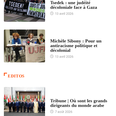
Tsedek : une judéité
décoloniale face à Gaza
13 avril 2026
FEMMES
Michèle Sibony : Pour un
antiracisme politique et
décolonial
13 avril 2026
EDITOS
ACCUEIL
Tribune | Où sont les grands
dirigeants du monde arabe
7 août 2026