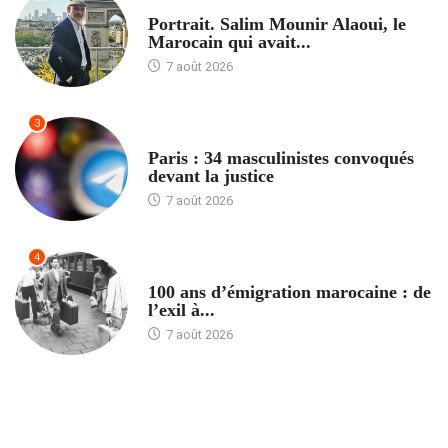
ACCUEIL
Portrait. Salim Mounir Alaoui, le
Marocain qui avait...
7 août 2026
3
ACCUEIL
Paris : 34 masculinistes convoqués
devant la justice
7 août 2026
4
ACCUEIL
100 ans d’émigration marocaine : de
l’exil à...
7 août 2026