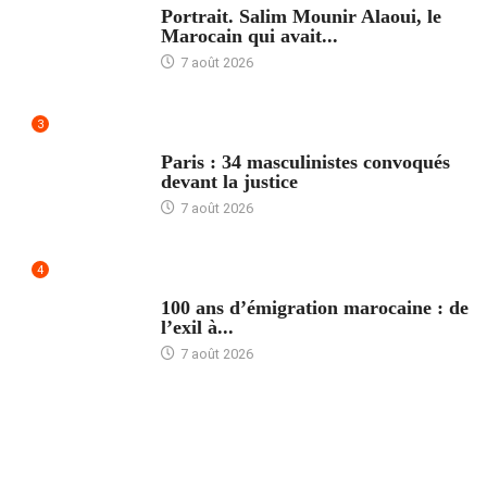
Portrait. Salim Mounir Alaoui, le
Marocain qui avait...
7 août 2026
3
ACCUEIL
Paris : 34 masculinistes convoqués
devant la justice
7 août 2026
4
ACCUEIL
100 ans d’émigration marocaine : de
l’exil à...
7 août 2026