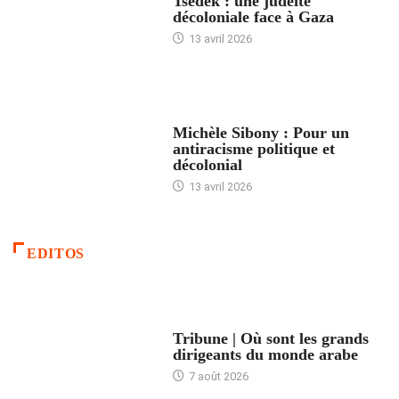
Tsedek : une judéité
décoloniale face à Gaza
13 avril 2026
FEMMES
Michèle Sibony : Pour un
antiracisme politique et
décolonial
13 avril 2026
EDITOS
ACCUEIL
Tribune | Où sont les grands
dirigeants du monde arabe
7 août 2026