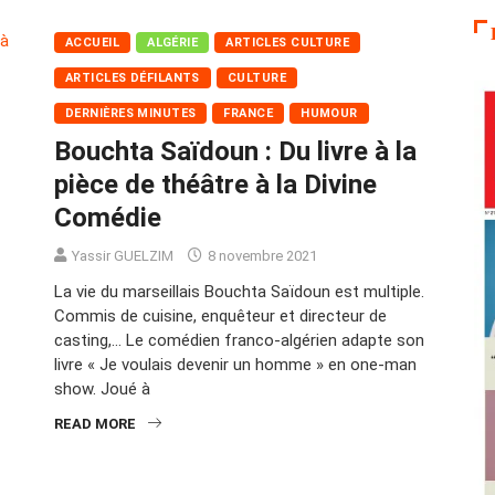
ACCUEIL
ALGÉRIE
ARTICLES CULTURE
ARTICLES DÉFILANTS
CULTURE
DERNIÈRES MINUTES
FRANCE
HUMOUR
Bouchta Saïdoun : Du livre à la
pièce de théâtre à la Divine
Comédie
Yassir GUELZIM
8 novembre 2021
La vie du marseillais Bouchta Saïdoun est multiple.
Commis de cuisine, enquêteur et directeur de
casting,… Le comédien franco-algérien adapte son
livre « Je voulais devenir un homme » en one-man
show. Joué à
READ MORE