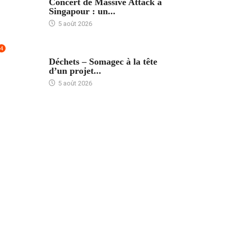
Concert de Massive Attack à
Singapour : un...
5 août 2026
4
ACCUEIL
Déchets – Somagec à la tête
d’un projet...
5 août 2026