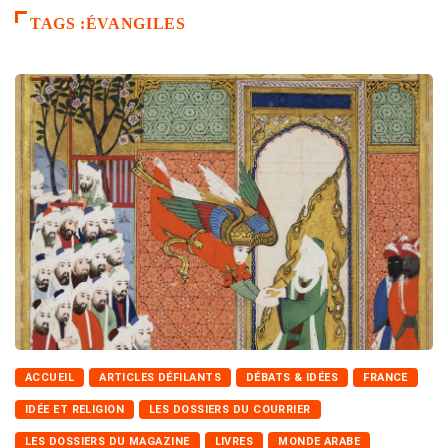
TAGS :ÉVANGILES
ACCUEIL
ARTICLES DÉFILANTS
DÉBATS & IDÉES
FRANCE
IDÉE ET RELIGION
LES DOSSIERS DU COURRIER
LES DOSSIERS DU MAGAZINE
LIVRES
MONDE ARABE