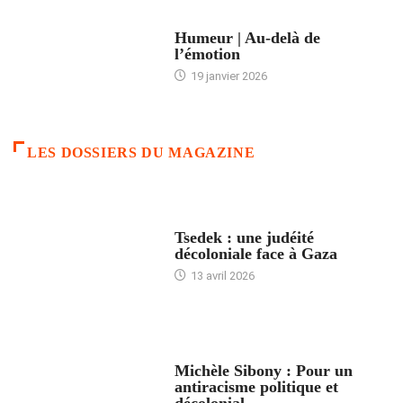
ACCUEIL
Humeur | Au-delà de
l’émotion
19 janvier 2026
LES DOSSIERS DU MAGAZINE
FRANCE
Tsedek : une judéité
décoloniale face à Gaza
13 avril 2026
FEMMES
Michèle Sibony : Pour un
antiracisme politique et