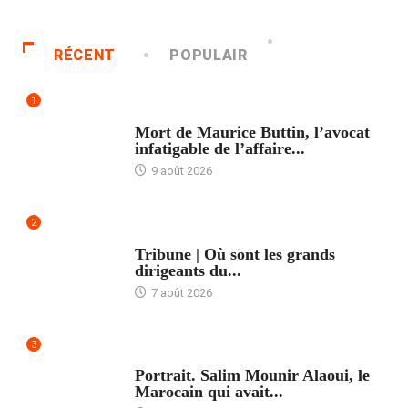
RÉCENT
POPULAIR
1
ACCUEIL
Mort de Maurice Buttin, l’avocat
infatigable de l’affaire...
9 août 2026
2
ACCUEIL
Tribune | Où sont les grands
dirigeants du...
7 août 2026
3
ACCUEIL
Portrait. Salim Mounir Alaoui, le
Marocain qui avait...