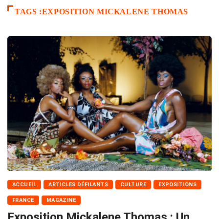
TAGS :EXPOSITION MICKALENE THOMAS
ACCUEIL
ARTICLES DÉFILANTS
CULTURE
EXPOSITIONS
FRANCE
MAGAZINE
Exposition Mickalene Thomas : Un