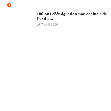
4
ACCUEIL
100 ans d’émigration marocaine : de
l’exil à...
7 août 2026