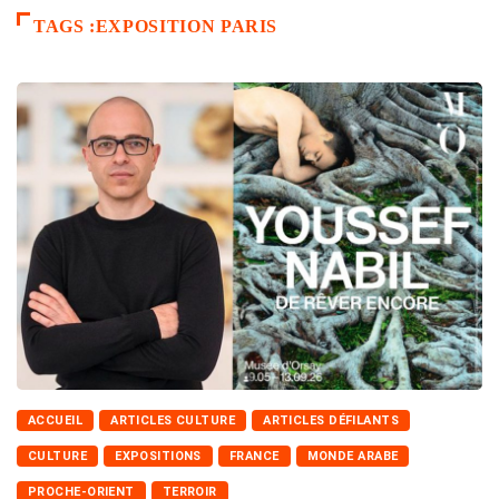
TAGS :EXPOSITION PARIS
ACCUEIL
ARTICLES CULTURE
ARTICLES DÉFILANTS
CULTURE
EXPOSITIONS
FRANCE
MONDE ARABE
PROCHE-ORIENT
TERROIR