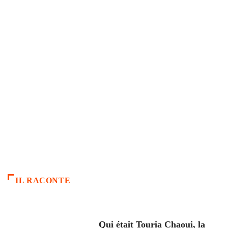
IL RACONTE
ARTICLES CULTURE
Qui était Touria Chaoui, la