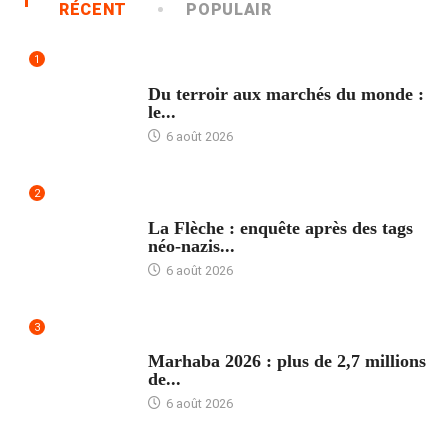
RÉCENT
POPULAIR
1
ACCUEIL
Du terroir aux marchés du monde :
le...
6 août 2026
2
ACCUEIL
La Flèche : enquête après des tags
néo-nazis...
6 août 2026
3
ACCUEIL
Marhaba 2026 : plus de 2,7 millions
de...
6 août 2026