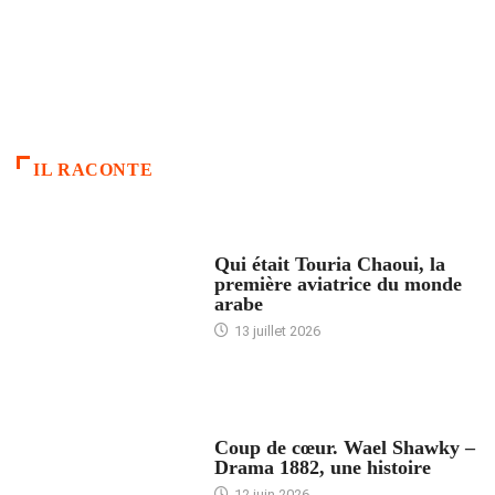
IL RACONTE
ARTICLES CULTURE
Qui était Touria Chaoui, la
première aviatrice du monde
arabe
13 juillet 2026
ACCUEIL
Coup de cœur. Wael Shawky –
Drama 1882, une histoire
12 juin 2026