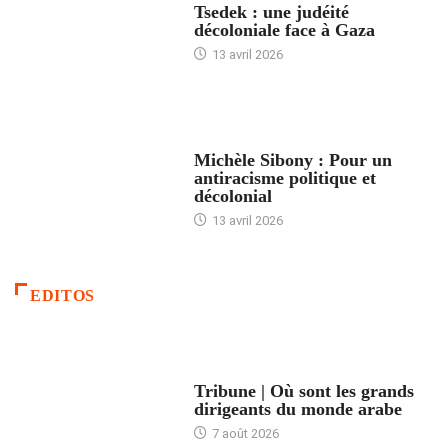
Tsedek : une judéité
décoloniale face à Gaza
13 avril 2026
FEMMES
Michèle Sibony : Pour un
antiracisme politique et
décolonial
13 avril 2026
EDITOS
ACCUEIL
Tribune | Où sont les grands
dirigeants du monde arabe
7 août 2026