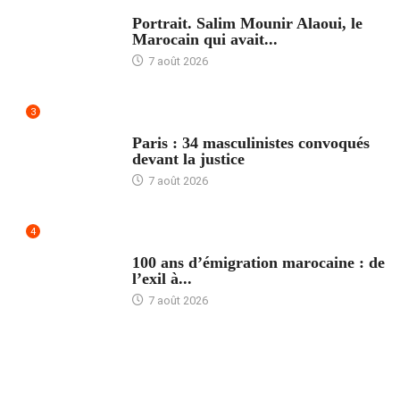
ACCUEIL
Portrait. Salim Mounir Alaoui, le
Marocain qui avait...
7 août 2026
3
ACCUEIL
Paris : 34 masculinistes convoqués
devant la justice
7 août 2026
4
ACCUEIL
100 ans d’émigration marocaine : de
l’exil à...
7 août 2026