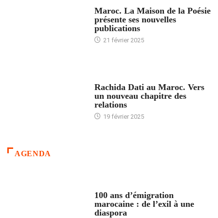
ACCUEIL
Maroc. La Maison de la Poésie
présente ses nouvelles
publications
21 février 2025
24 HEURES AVEC
Rachida Dati au Maroc. Vers
un nouveau chapitre des
relations
19 février 2025
AGENDA
ACCUEIL
100 ans d’émigration
marocaine : de l’exil à une
diaspora