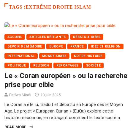
TAGS :EXTRÊME DROITE ISLAM
ACCUEIL
ARTICLES DÉFILANTS
DÉBATS & IDÉES
DEVOIR DE MÉMOIRE
EUROPE
FRANCE
IDÉE ET RELIGION
INTERNATIONAL
MONDE ARABE
NOTRE HISTOIRE
POLITIQUE
RELIGION
REPORTAGES
SOCIÉTÉ
Le « Coran européen » ou la recherche
prise pour cible
Fadwa Miadi
18 juin 2025
Le Coran a été lu, traduit et débattu en Europe dès le Moyen
Âge. Le projet « European Qur’an » (EuQu) explore cette
histoire méconnue, en retraçant comment le texte sacré a
READ MORE