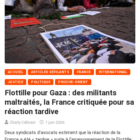
ACCUEIL
ARTICLES DÉFILANTS
FRANCE
INTERNATIONAL
JUSTICE
POLITIQUE
PROCHE-ORIENT
Flottille pour Gaza : des militants
maltraités, la France critiquée pour sa
réaction tardive
Charly Célinain
1 juin 2026
Deux syndicats d’avocats estiment que la réaction de la
France a été « tardive » suite à l’arraisonnement de la Flottille