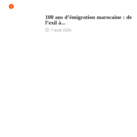
4
ACCUEIL
100 ans d’émigration marocaine : de
l’exil à...
7 août 2026