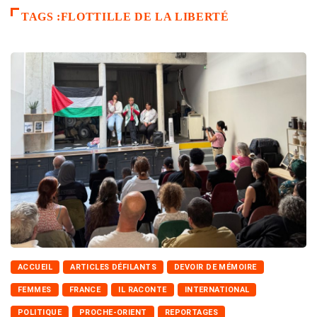
TAGS :FLOTTILLE DE LA LIBERTÉ
ACCUEIL
ARTICLES DÉFILANTS
DEVOIR DE MÉMOIRE
FEMMES
FRANCE
IL RACONTE
INTERNATIONAL
POLITIQUE
PROCHE-ORIENT
REPORTAGES