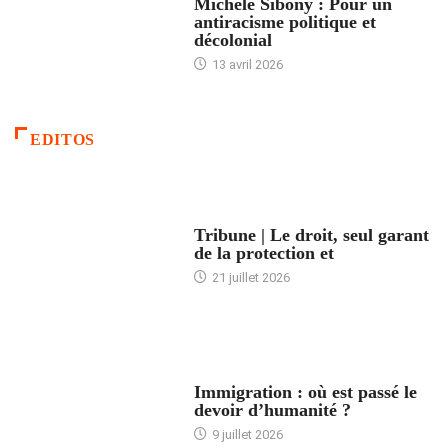
Michèle Sibony : Pour un
antiracisme politique et
décolonial
13 avril 2026
EDITOS
ACCUEIL
Tribune | Le droit, seul garant
de la protection et
21 juillet 2026
ARTICLES DÉFILANTS
Immigration : où est passé le
devoir d’humanité ?
9 juillet 2026