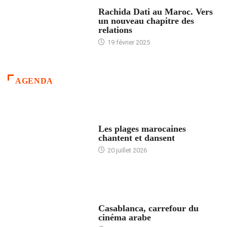
24 HEURES AVEC
Rachida Dati au Maroc. Vers
un nouveau chapitre des
relations
19 février 2025
AGENDA
ACCUEIL
Les plages marocaines
chantent et dansent
20 juillet 2026
ACCUEIL
Casablanca, carrefour du
cinéma arabe