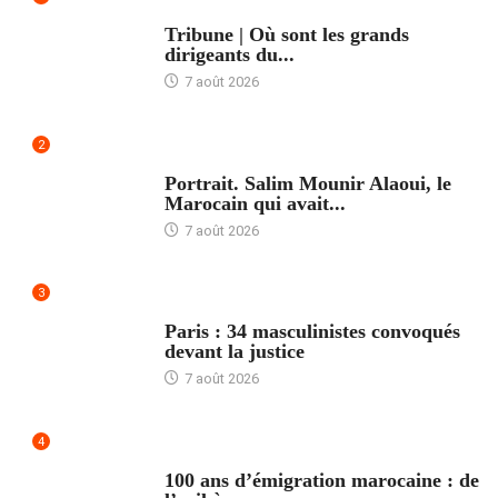
ACCUEIL
Tribune | Où sont les grands
dirigeants du...
7 août 2026
2
ACCUEIL
Portrait. Salim Mounir Alaoui, le
Marocain qui avait...
7 août 2026
3
ACCUEIL
Paris : 34 masculinistes convoqués
devant la justice
7 août 2026
4
ACCUEIL
100 ans d’émigration marocaine : de