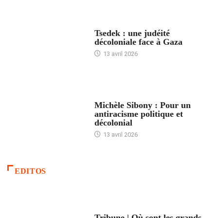
FRANCE
Tsedek : une judéité
décoloniale face à Gaza
13 avril 2026
FEMMES
Michèle Sibony : Pour un
antiracisme politique et
décolonial
13 avril 2026
EDITOS
ACCUEIL
Tribune | Où sont les grands