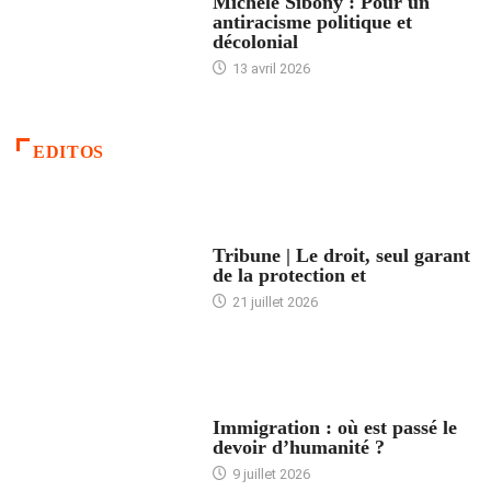
Michèle Sibony : Pour un
antiracisme politique et
décolonial
13 avril 2026
EDITOS
ACCUEIL
Tribune | Le droit, seul garant
de la protection et
21 juillet 2026
ARTICLES DÉFILANTS
Immigration : où est passé le
devoir d’humanité ?
9 juillet 2026