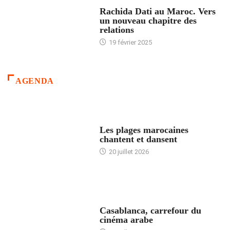
24 HEURES AVEC
Rachida Dati au Maroc. Vers
un nouveau chapitre des
relations
19 février 2025
AGENDA
ACCUEIL
Les plages marocaines
chantent et dansent
20 juillet 2026
ACCUEIL
Casablanca, carrefour du
cinéma arabe