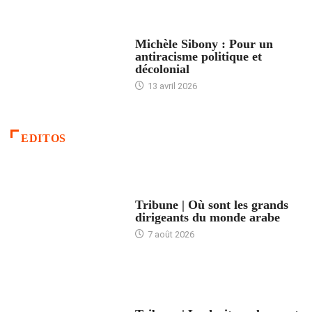
FEMMES
Michèle Sibony : Pour un
antiracisme politique et
décolonial
13 avril 2026
EDITOS
ACCUEIL
Tribune | Où sont les grands
dirigeants du monde arabe
7 août 2026
ACCUEIL