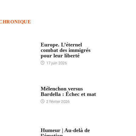
CHRONIQUE
ACCUEIL
Europe. L’éternel
combat des immigrés
pour leur liberté
17 juin 2026
ACCUEIL
Mélenchon versus
Bardella : Échec et mat
2 février 2026
ACCUEIL
Humeur | Au-delà de
l’émotion