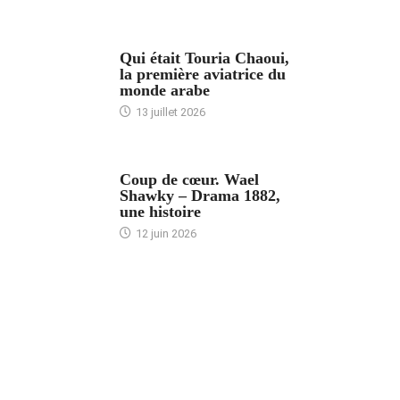
ARTICLES CULTURE
Qui était Touria Chaoui,
la première aviatrice du
monde arabe
13 juillet 2026
ACCUEIL
Coup de cœur. Wael
Shawky – Drama 1882,
une histoire
12 juin 2026