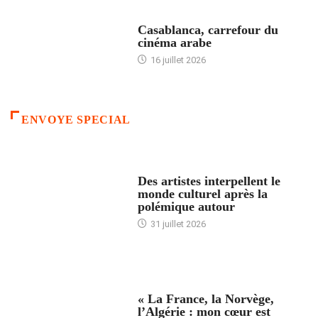
ACCUEIL
Casablanca, carrefour du
cinéma arabe
16 juillet 2026
ENVOYE SPECIAL
ACCUEIL
Des artistes interpellent le
monde culturel après la
polémique autour
31 juillet 2026
ACCUEIL
« La France, la Norvège,
l’Algérie : mon cœur est