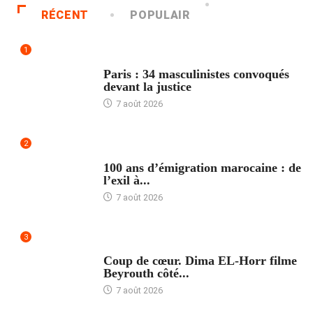
RÉCENT
POPULAIR
1
ACCUEIL
Paris : 34 masculinistes convoqués
devant la justice
7 août 2026
2
ACCUEIL
100 ans d’émigration marocaine : de
l’exil à...
7 août 2026
3
ACCUEIL
Coup de cœur. Dima EL-Horr filme
Beyrouth côté...
7 août 2026