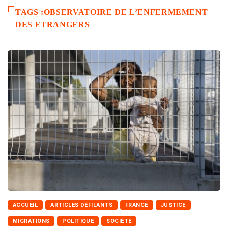
TAGS :OBSERVATOIRE DE L’ENFERMEMENT
DES ETRANGERS
ACCUEIL
ARTICLES DÉFILANTS
FRANCE
JUSTICE
MIGRATIONS
POLITIQUE
SOCIÉTÉ