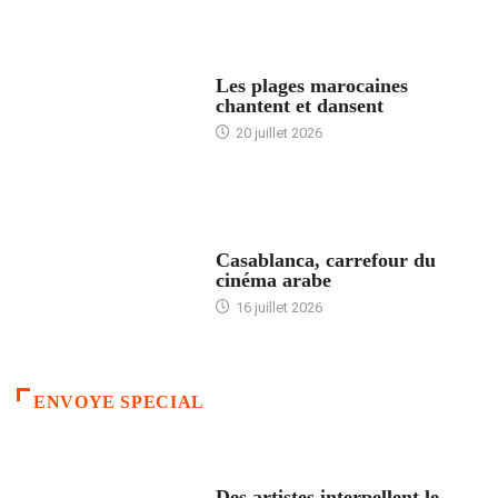
ACCUEIL
Les plages marocaines
chantent et dansent
20 juillet 2026
ACCUEIL
Casablanca, carrefour du
cinéma arabe
16 juillet 2026
ENVOYE SPECIAL
ACCUEIL
Des artistes interpellent le