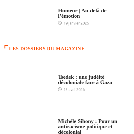
ACCUEIL
Humeur | Au-delà de
l’émotion
19 janvier 2026
LES DOSSIERS DU MAGAZINE
FRANCE
Tsedek : une judéité
décoloniale face à Gaza
13 avril 2026
FEMMES
Michèle Sibony : Pour un
antiracisme politique et
décolonial