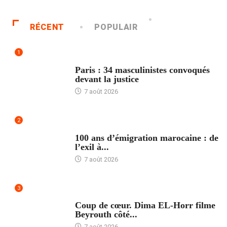
RÉCENT
POPULAIR
1
ACCUEIL
Paris : 34 masculinistes convoqués
devant la justice
7 août 2026
2
ACCUEIL
100 ans d’émigration marocaine : de
l’exil à...
7 août 2026
3
ACCUEIL
Coup de cœur. Dima EL-Horr filme
Beyrouth côté...
7 août 2026