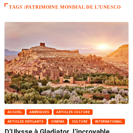
TAGS :PATRIMOINE MONDIAL DE L’UNESCO
ACCUEIL
AMÉRIQUES
ARTICLES CULTURE
ARTICLES DÉFILANTS
CINÉMA
CULTURE
INTERNATIONAL
D’Ulysse à Gladiator, l’incroyable