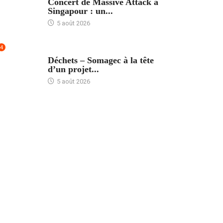
Concert de Massive Attack à
Singapour : un...
5 août 2026
4
ACCUEIL
Déchets – Somagec à la tête
d’un projet...
5 août 2026