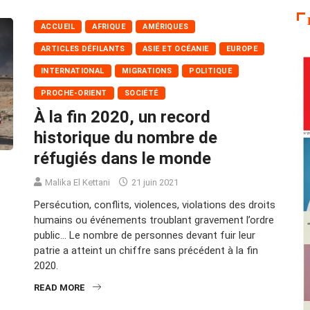
ACCUEIL
AFRIQUE
AMÉRIQUES
ARTICLES DÉFILANTS
ASIE ET OCÉANIE
EUROPE
INTERNATIONAL
MIGRATIONS
POLITIQUE
PROCHE-ORIENT
SOCIÉTÉ
À la fin 2020, un record
historique du nombre de
réfugiés dans le monde
Malika El Kettani
21 juin 2021
Persécution, conflits, violences, violations des droits
humains ou événements troublant gravement l’ordre
public… Le nombre de personnes devant fuir leur
patrie a atteint un chiffre sans précédent à la fin
2020.
READ MORE