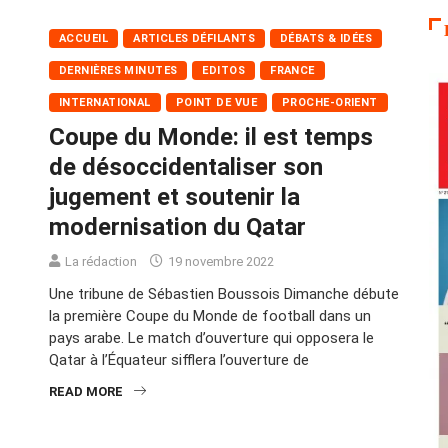
ACCUEIL
ARTICLES DÉFILANTS
DÉBATS & IDÉES
DERNIÈRES MINUTES
EDITOS
FRANCE
INTERNATIONAL
POINT DE VUE
PROCHE-ORIENT
Coupe du Monde: il est temps
de désoccidentaliser son
jugement et soutenir la
modernisation du Qatar
La rédaction
19 novembre 2022
Une tribune de Sébastien Boussois Dimanche débute
la première Coupe du Monde de football dans un
pays arabe. Le match d’ouverture qui opposera le
Qatar à l’Équateur sifflera l’ouverture de
READ MORE