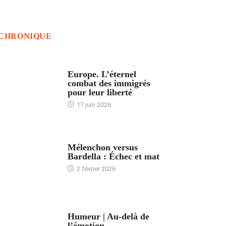
CHRONIQUE
ACCUEIL
Europe. L’éternel
combat des immigrés
pour leur liberté
17 juin 2026
ACCUEIL
Mélenchon versus
Bardella : Échec et mat
2 février 2026
ACCUEIL
Humeur | Au-delà de
l’émotion