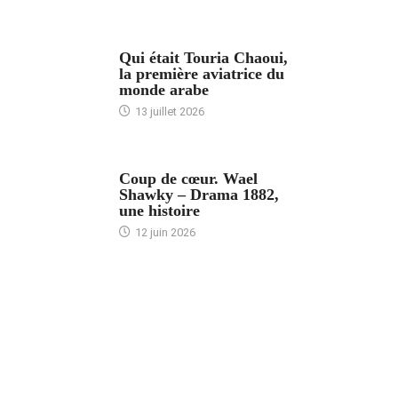
ARTICLES CULTURE
Qui était Touria Chaoui,
la première aviatrice du
monde arabe
13 juillet 2026
ACCUEIL
Coup de cœur. Wael
Shawky – Drama 1882,
une histoire
12 juin 2026