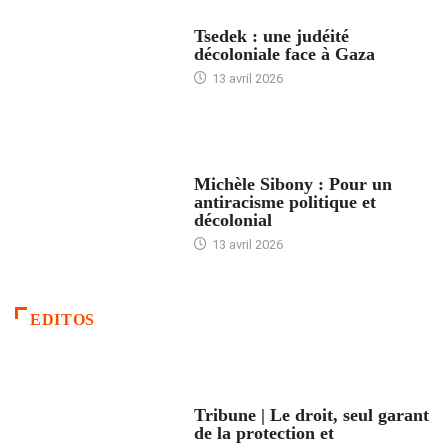
FRANCE
Tsedek : une judéité
décoloniale face à Gaza
13 avril 2026
FEMMES
Michèle Sibony : Pour un
antiracisme politique et
décolonial
13 avril 2026
EDITOS
ACCUEIL
Tribune | Le droit, seul garant
de la protection et