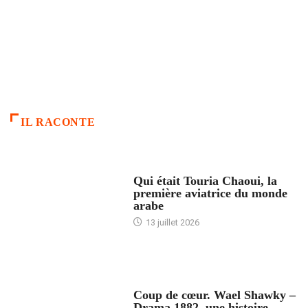
IL RACONTE
ARTICLES CULTURE
Qui était Touria Chaoui, la
première aviatrice du monde
arabe
13 juillet 2026
ACCUEIL
Coup de cœur. Wael Shawky –
Drama 1882, une histoire