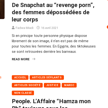
De Snapchat au “revenge porn”,
des femmes dépossédées de
leur corps
Fadwa Miadi
16 avril 2021
Si en principe toute personne physique dispose
librement de son image, il n’en est pas de même
pour toutes les femmes. En Egypte, des tiktokeuses
se sont retrouvées derrière les barreaux.
READ MORE
ACCUEIL
ARTICLES DÉFILANTS
ARTICLES SOCIÉTÉ
JUSTICE
MAROC
NON CLASSÉ
People. L’Affaire “Hamza mon