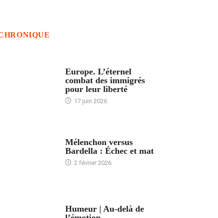
CHRONIQUE
ACCUEIL
Europe. L’éternel
combat des immigrés
pour leur liberté
17 juin 2026
ACCUEIL
Mélenchon versus
Bardella : Échec et mat
2 février 2026
ACCUEIL
Humeur | Au-delà de
l’émotion