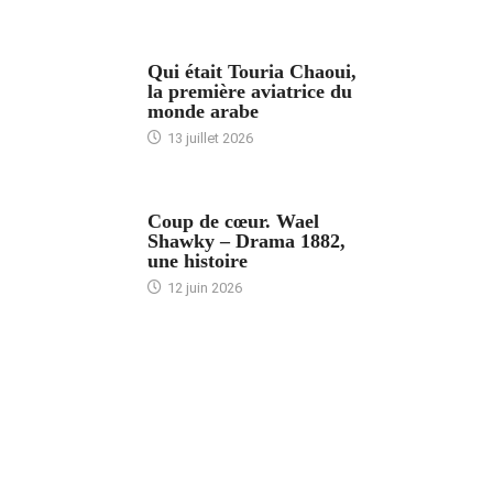
ARTICLES CULTURE
Qui était Touria Chaoui,
la première aviatrice du
monde arabe
13 juillet 2026
ACCUEIL
Coup de cœur. Wael
Shawky – Drama 1882,
une histoire
12 juin 2026